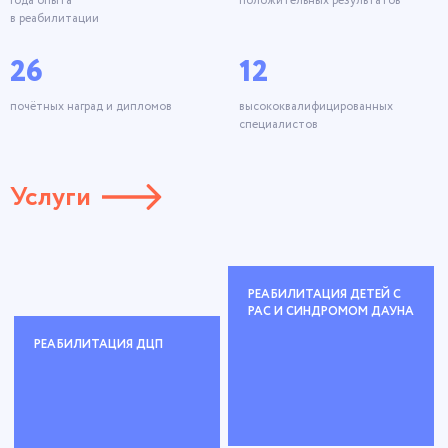
года опыта
положительных результатов
в реабилитации
26
12
почётных наград и дипломов
высококвалифицированных
специалистов
Услуги
РЕАБИЛИТАЦИЯ ДЕТЕЙ С
РАС И СИНДРОМОМ ДАУНА
РЕАБИЛИТАЦИЯ ДЦП