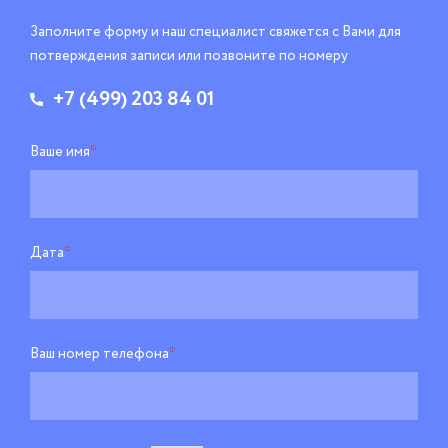
Заполните форму и наш специалист свяжется
с Вами для
потверждения записи
или позвоните по номеру
+7 (499) 203 84 01
Ваше имя
*
Дата
*
Ваш номер телефона
*