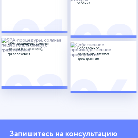
01
ребёнка
02
SPA-процедуры, соляная
Собственное
пещера (галокамера),
производственное
грязелечения
03
предприятие
04
Запишитесь
на консультацию