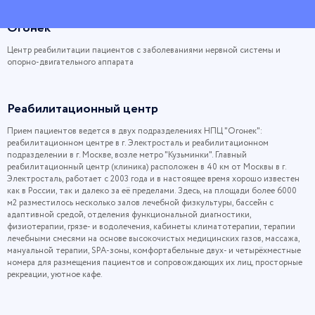
Огонёк
Центр реабилитации пациентов с заболеваниями нервной системы и
опорно-двигательного аппарата
Реабилитационный центр
Прием пациентов ведется в двух подразделениях НПЦ "Огонек":
реабилитационном центре в г. Электросталь и реабилитационном
подразделении в г. Москве, возле метро "Кузьминки". Главный
реабилитационный центр (клиника) расположен в 40 км от Москвы в г.
Электросталь, работает с 2003 года и в настоящее время хорошо известен
как в России, так и далеко за её пределами. Здесь, на площади более 6000
м2 разместилось несколько залов лечебной физкультуры, бассейн с
адаптивной средой, отделения функциональной диагностики,
физиотерапии, грязе- и водолечения, кабинеты климатотерапии, терапии
лечебными смесями на основе высокочистых медицинских газов, массажа,
мануальной терапии, SPA-зоны, комфортабельные двух- и четырёхместные
номера для размещения пациентов и сопровождающих их лиц, просторные
рекреации, уютное кафе.