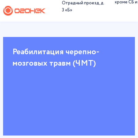
кроме СБ и
Отрадный проезд, д.
3 «Б»
Реабилитация черепно-
мозговых травм (ЧМТ)