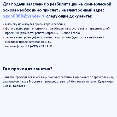
Для подачи заявления о реабилитации на коммерческой
основе необходимо прислать на электронный адрес
ogon0088@yandex.ru
следующие документы:
выписку из амбулаторной карты ребенка,
фотографию рентгенограммы тазобедренных суставов в переднезадней
проекции (давность рентгенограммы – менее 1 года),
запись электроэнцефалограммы с описанием (давность – не более 3
месяцев), после чего позвонить
по телефону:
+7 (499) 203 84 01
.
Где проходят занятия?
Занятия проводятся в нестационарных реабилитационных подразделениях,
расположенных в Москве в непосредственной близости от
ст.м. Кузьминки
и ст.м. Беляево.