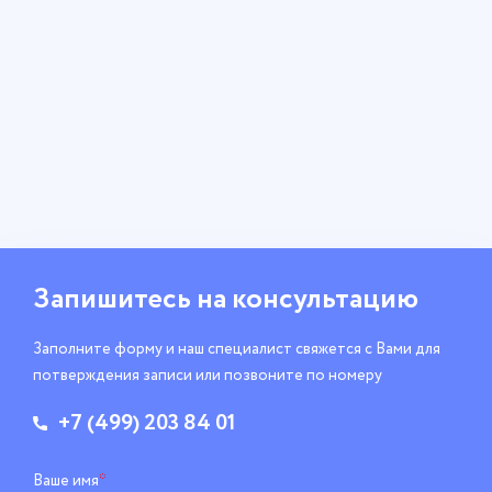
Запишитесь
на консультацию
Заполните форму и наш специалист свяжется
с Вами для
потверждения записи
или позвоните по номеру
+7 (499) 203 84 01
Ваше имя
*