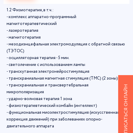
1.2 Физиотерапия, в т.ч.:
- комплекс аппаратно-программный
магнитотерапевтический
- лазеротерапия
- магнитотерапия
- мезодиэнцефальная электромодуляция с обратной связью
(ТЭТОС)
- осцилляторная терапия - 5 мин.
- светолечение с использованием лампы
- транскутанная электронейростимуляция
- транскраниальная магнитная стимуляция (ТМС) (2 зоны)
- транскраниальная и трансвертебральная
ЗАПИСАТЬСЯ ОНЛАЙН
микрополяризация
- ударно-волновая терапия 1 зона
- физиотерапевтический комбайн (интеллект)
- функциональная миоэлектростимуляция (искусственная
коррекция движений) при заболеваниях опорно-
двигательного аппарата