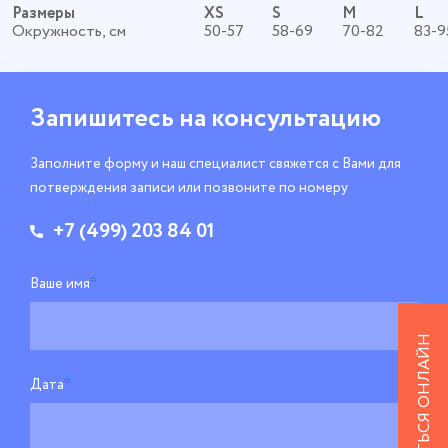
Размеры
XS
S
M
L
Окружность, см
50-57
58-69
70-82
83-9
Запишитесь
на консультацию
Заполните форму и наш специалист свяжется
с Вами для
потверждения записи
или позвоните по номеру
+7 (499) 203 84 01
Ваше имя
*
ЗАПИСАТЬСЯ ОНЛАЙН
Дата
*