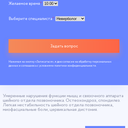
Желаемое время
*
Выберите специалиста
*
Задать вопрос
Нажимая на кнопку «Записаться», я даю согласие на обработку персональных
данных и соглашаюсь c условиями
политики конфиденциальности
.
Умеренные нарушения функции мышц и связочного аппарата
шейного отдела позвоночника. Остеохондроз, спондилез.
Легкая нестабильность шейного отдела позвоночника,
миофасциальные боли, цервикальная дистония.