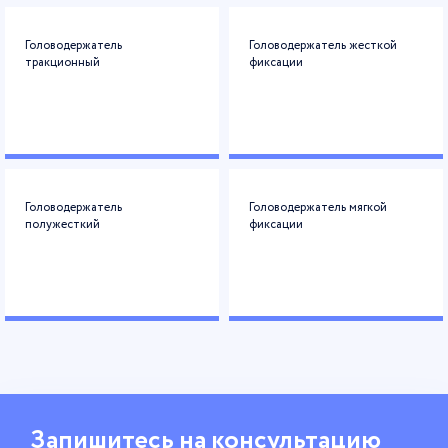
Головодержатель
Головодержатель жесткой
тракционный
фиксации
Головодержатель
Головодержатель мягкой
полужесткий
фиксации
Запишитесь
на консультацию